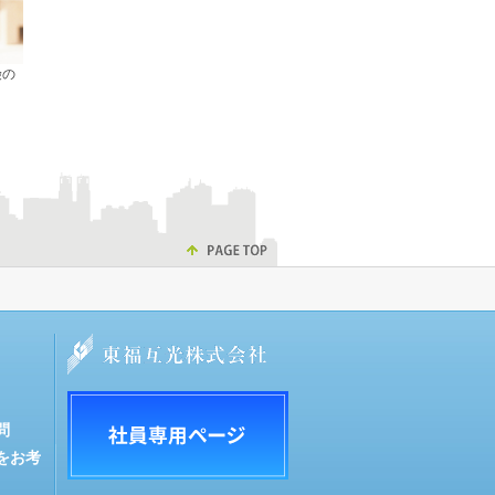
険の
問
をお考