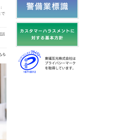
：
まで
電話