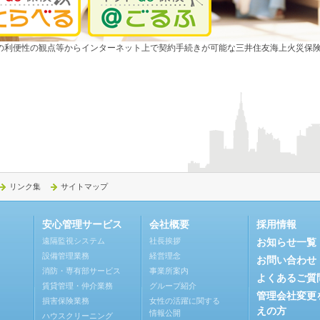
の利便性の観点等からインターネット上で契約手続きが可能な三井住友海上火災保
リンク集
サイトマップ
安心管理サービス
会社概要
採用情報
遠隔監視システム
社長挨拶
お知らせ一覧
設備管理業務
経営理念
お問い合わせ
消防・専有部サービス
事業所案内
よくあるご質
賃貸管理・仲介業務
グループ紹介
管理会社変更
損害保険業務
女性の活躍に関する
えの方
情報公開
ハウスクリーニング