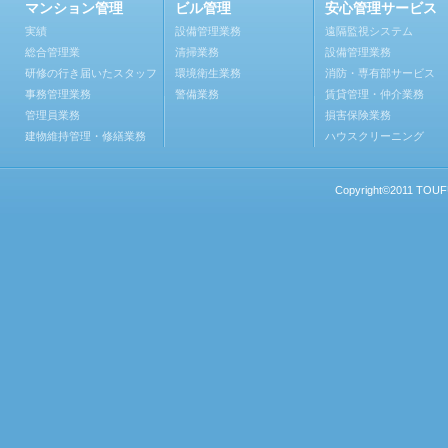
マンション管理
ビル管理
安心管理サービス
実績
設備管理業務
遠隔監視システム
総合管理業
清掃業務
設備管理業務
研修の行き届いたスタッフ
環境衛生業務
消防・専有部サービス
事務管理業務
警備業務
賃貸管理・仲介業務
管理員業務
損害保険業務
建物維持管理・修繕業務
ハウスクリーニング
Copyright©2011 TOUFU