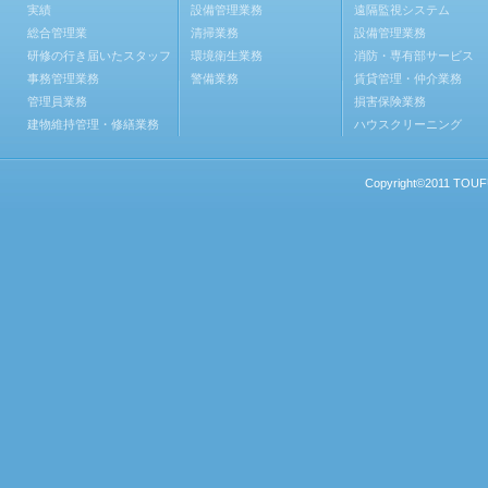
実績
設備管理業務
遠隔監視システム
総合管理業
清掃業務
設備管理業務
研修の行き届いたスタッフ
環境衛生業務
消防・専有部サービス
事務管理業務
警備業務
賃貸管理・仲介業務
管理員業務
損害保険業務
建物維持管理・修繕業務
ハウスクリーニング
Copyright©2011 TOUFU